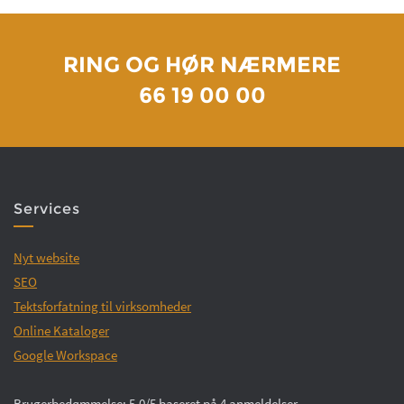
RING OG HØR NÆRMERE
66 19 00 00
Services
Nyt website
SEO
Tektsforfatning til virksomheder
Online Kataloger
Google Workspace
Brugerbedømmelse: 5.0/5 baseret på 4 anmeldelser