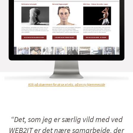
Klik på skærmen for at se et eks. på en ny hjemmeside
“Det, som jeg er særlig vild med ved
WEB2IT er det nære samarbejde, der